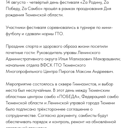
14 августа - четвёртый день фестиваля «Zа Родину, Zа
Победу, Zа Самбо» прошёл в рамках празднования Дня
рождения Тюменской области.
Участники фестиваля соревновались в турнире по мини-
футболу и сдавали нормы ГТО.
Праздник спорта и здорового образа жизни посетили
почетные гости: Руководитель управы Ленинского
Административного округа Илья Малхазович Махарашвили;
начальник отдела ВФСК ГТО Тюменского
Многопрофильного Центра Пирогов Максим Андреевич.
Мероприятие состоялось в сквере Гимназистов, и выбор
места был неслучайным. В этот день между Тюменским
областным центром самбо «ПОБЕДА», Федерацией самбо
Тюменской области и Ленинской управой города Тюмени
было подписано трёхстороннее соглашение о
сотрудничестве. Согласно документу, самбисты будут
обеспечивать порядок и контроль, ремонт на обновлённой
спортивной площадке.