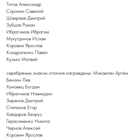
Титов Александр
Сорокин Савелий
Шамраев Дмитрий
Зубцов Роман
Ибрагимов Ибрагим
Мухутдинов Ислам
Коровин Ярослав
Кондратенко Павел
Кузько Матвей
серебряным знаком отличия награждены: Микаелян Артём
Бензин Лев
Хоновец Богдан
Ибрагимов Нажмудин
Зырянов Дмитрий
Степанов Егор
Хайдаров Бехруз
Герасименко Никита
Чернов Алексей
Коровин Ярослав