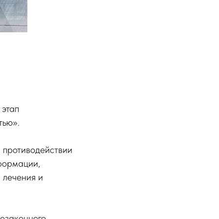
 этап
тью».
в противодействии
формации,
 лечения и
езаконного